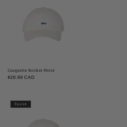
Casquette Rocher-Percé
Prix
$26.99 CAD
habituel
Épuisé