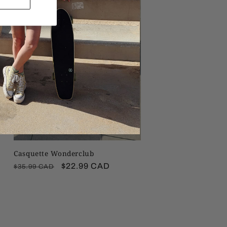
Casquette Wonderclub
Prix
Prix
$22.99 CAD
$35.99 CAD
habituel
promotionnel