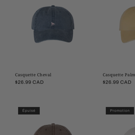
e
c
t
i
o
Casquette Cheval
Casquette Palm
n
Prix
$26.99 CAD
Prix
$26.99 CAD
habituel
habituel
:
Épuisé
Promotion