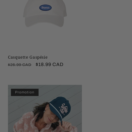
Casquette Gaspésie
Prix
Prix
$18.99 CAD
$26.99 CAD
habituel
promotionnel
Promotion