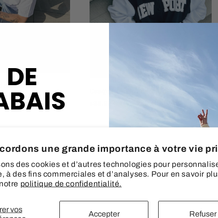
 DE
derclub
ABAIS
Casquette Wonderclub
rix
22.99 CAD
Prix
Prix
$22.99 CAD
$35.99 CAD
romotionnel
habituel
promotionnel
 COMMANDE CHEZ
cordons une grande importance à votre vie pr
sons des cookies et d’autres technologies pour personnalise
, à des fins commerciales et d’analyses. Pour en savoir plu
 notre
politique de confidentialité.
er vos
Accepter
Refuser
Promotion