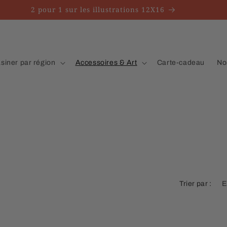
2 pour 1 sur les illustrations 12X16
iner par région
Accessoires & Art
Carte-cadeau
No
Trier par :