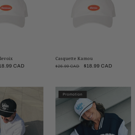
levoix
Casquette Kamou
rix
18.99 CAD
Prix
Prix
$18.99 CAD
$26.99 CAD
romotionnel
habituel
promotionnel
Promotion