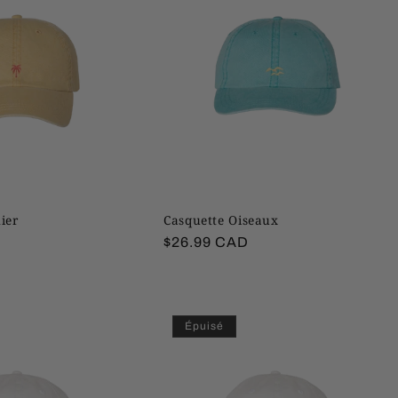
ier
Casquette Oiseaux
Prix
$26.99 CAD
habituel
Épuisé