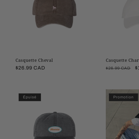
Casquette Cheval
Casquette Char
Prix
$26.99 CAD
Prix
P
$
$26.99 CAD
habituel
habituel
p
Épuisé
Promotion