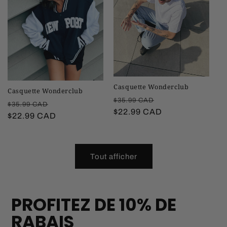
Casquette Wonderclub
Casquette Wonderclub
Prix
Prix
$35.99 CAD
Prix
Prix
$35.99 CAD
habituel
$22.99 CAD
promotionnel
habituel
$22.99 CAD
promotionnel
Tout afficher
PROFITEZ DE 10% DE
RABAIS