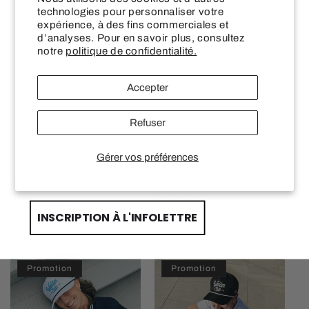
technologies pour personnaliser votre
SUR VOTRE PREMIÈRE COMMANDE CHEZ
expérience, à des fins commerciales et
LES WONDERLANDS
Promotion
Promotion
d’analyses. Pour en savoir plus, consultez
notre
politique de confidentialité.
Email input
Accepter
First Name
Refuser
Gérer vos préférences
Last name
Les Îles Wonderland
Casquette Wonderclub
(Imparfait)
Prix
Prix
$35.99 CAD
Prix
Prix
$64.99 CAD
habituel
$22.99 CAD
promotionnel
INSCRIPTION À L'INFOLETTRE
habituel
$34.99 CAD
promotionnel
Promotion
Promotion