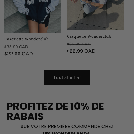
Casquette Wonderclub
Casquette Wonderclub
Prix
Prix
$35.99 CAD
Prix
Prix
$35.99 CAD
habituel
$22.99 CAD
promotionnel
habituel
$22.99 CAD
promotionnel
Tout afficher
PROFITEZ DE 10% DE
RABAIS
SUR VOTRE PREMIÈRE COMMANDE CHEZ
LES WONDERLANDS