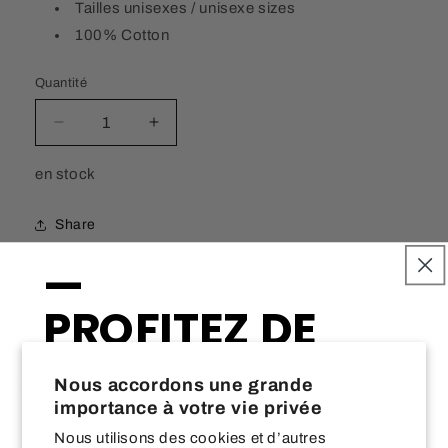
Tailles unisexes / unisexe sizes
100% Cotton
Quantité
Quantité
Réduire
Augmenter
la
la
quantité
quantité
SKU:
en stock
de
de
Casquette
Casquette
Share
Oiseaux
Oiseaux
—
PROFITEZ DE
10% DE RABAIS
Nos incontournables
Nous accordons une grande
—
importance à votre vie privée
Nous utilisons des cookies et d’autres