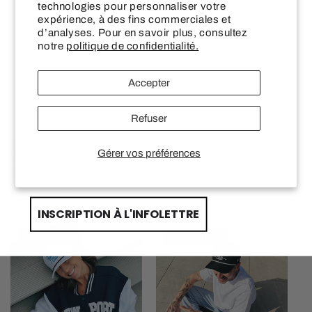
Promotion
Promotion
technologies pour personnaliser votre
SUR VOTRE PREMIÈRE COMMANDE CHEZ
expérience, à des fins commerciales et
LES WONDERLANDS
d’analyses. Pour en savoir plus, consultez
notre
politique de confidentialité.
Email input
Accepter
First Name
Refuser
Les Îles Wonderland
Casquette Wonderclub
Gérer vos préférences
(Imparfait)
Last name
Prix
Prix
$35.99 CAD
Prix
Prix
$64.99 CAD
habituel
$22.99 CAD
promotionnel
habituel
$34.99 CAD
promotionnel
INSCRIPTION À L'INFOLETTRE
Promotion
Promotion