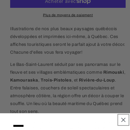
Plus de moyens de paiement
Illustrations de nos plus beaux paysages québécois
développées et imprimées ici-même, à Québec. Ces
affiches touristiques seront le parfait ajout à votre décor.
Chacune d'elles vous fera voyager!
Le Bas-Saint-Laurent séduit par ses panoramas sur le
fleuve et ses villages emblématiques comme
Rimouski
,
Kamouraska
,
Trois-Pistoles
, et
Rivière-du-Loup
.
Entre falaises, couchers de soleil spectaculaires et
atmosphère côtière, la région offre un décor à couper le
souffle. Un lieu où la beauté maritime du Québec prend
tout son sens.
—
PROMOTION 2 POUR 1 : À L'ACHAT DE DEUX ILLUSTRATIONS 12X16
POUCE, UNE GRATUITÉE SERA APPLIQUÉ SUR LA DEUXIÈME