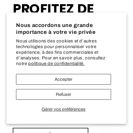
PROFITEZ DE
ILLUSTRATION. VISIBLE DANS LE PANIER D'ACHAT. CETTE PROMOTION
NE S'APPLIQUE PAS AU FORMAT 24X36 POUCE.
10% DE RABAIS
Quantité
Quantité
Nous accordons une grande
—
importance à votre vie privée
Réduire
Augmenter
Nous utilisons des cookies et d’autres
la
la
technologies pour personnaliser votre
SUR VOTRE PREMIÈRE COMMANDE CHEZ
quantité
quantité
SKU:
Share
expérience, à des fins commerciales et
de
de
LES WONDERLANDS
d’analyses. Pour en savoir plus, consultez
Bas-
Bas-
notre
politique de confidentialité.
Saint-
Saint-
Email input
Laurent
Laurent
|
|
Accepter
Kamouraska
Kamouraska
First Name
Refuser
Nos incontournables
Gérer vos préférences
Last name
Promotion
Promotion