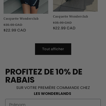
Casquette Wonderclub
Casquette Wonderclub
Prix
Prix
$35.99 CAD
Prix
Prix
$35.99 CAD
habituel
$22.99 CAD
promotionnel
habituel
$22.99 CAD
promotionnel
Tout afficher
PROFITEZ DE 10% DE
RABAIS
SUR VOTRE PREMIÈRE COMMANDE CHEZ
LES WONDERLANDS
First Name