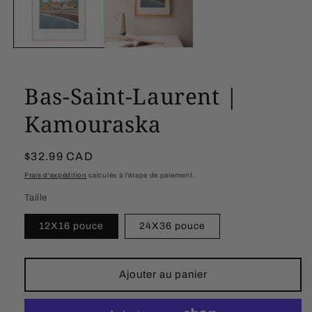
Bas-Saint-Laurent |
Kamouraska
Prix
$32.99 CAD
habituel
Frais d'expédition
calculés à l'étape de paiement.
Taille
12X16 pouce
24X36 pouce
Ajouter au panier