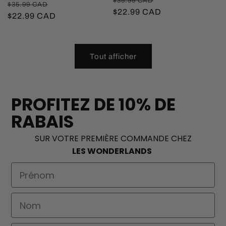
$35.99 CAD
Prix
Prix
$35.99 CAD
habituel
$22.99 CAD
promotionnel
habituel
$22.99 CAD
promotionnel
Tout afficher
PROFITEZ DE 10% DE
RABAIS
SUR VOTRE PREMIÈRE COMMANDE CHEZ
LES WONDERLANDS
First Name
Nom