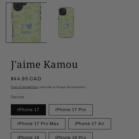
le
média
1
dans
une
fenêtre
modale
J'aime Kamou
Prix
$44.95 CAD
habituel
Frais d'expédition
calculés à l'étape de paiement.
Device
iPhone 17
iPhone 17 Pro
iPhone 17 Pro Max
iPhone 17 Air
iPhone 16
iPhone 16 Pro