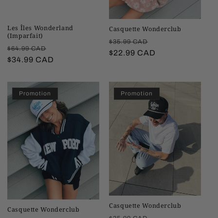
Les Îles Wonderland
Casquette Wonderclub
(Imparfait)
Prix
Prix
$35.99 CAD
Prix
Prix
$64.99 CAD
habituel
$22.99 CAD
promotionnel
habituel
$34.99 CAD
promotionnel
Promotion
Promotion
Casquette Wonderclub
Casquette Wonderclub
Prix
Prix