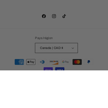
Facebook
Instagram
TikTok
Pays/région
Canada | CAD $
Moyens
de
paiement
© 2026,
Les Wonderlands
Commerce électronique propulsé par Shopify
Politique de remboursement
Politique de confidentialité
Conditions d’utilisation
Politique d’expédition
Coordonnées
Préférences en matière de cookies