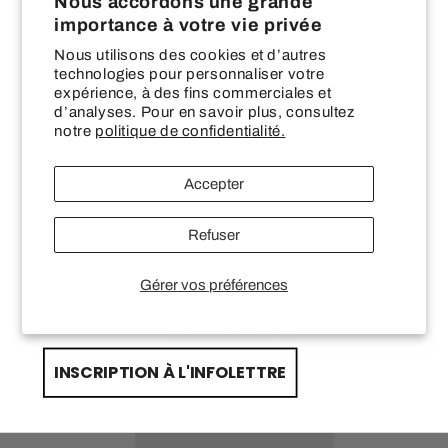
Nous accordons une grande
Google Pixel 9 A
Google Pixel 9 Pro
—
importance à votre vie privée
Google Pixel 9 Pro XL
Google Pixel 8 Pro
Nous utilisons des cookies et d’autres
technologies pour personnaliser votre
SUR VOTRE PREMIÈRE COMMANDE CHEZ
Google Pixel 8
Google Pixel 7
expérience, à des fins commerciales et
LES WONDERLANDS
d’analyses. Pour en savoir plus, consultez
notre
politique de confidentialité.
Google Pixel 6
Google Pixel 6 Pro
Email input
Google Pixel 5
LG G7
Accepter
First Name
Case Type
Refuser
Impact (Gloss)
Impact (Matte)
Gérer vos préférences
Last name
Ajouter au panier
INSCRIPTION À L'INFOLETTRE