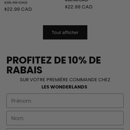
$35.99 CAD
Prix
Prix
$35.99 CAD
habituel
$22.99 CAD
promotionnel
habituel
$22.99 CAD
promotionnel
Tout afficher
PROFITEZ DE 10% DE
RABAIS
SUR VOTRE PREMIÈRE COMMANDE CHEZ
LES WONDERLANDS
First Name
Nom