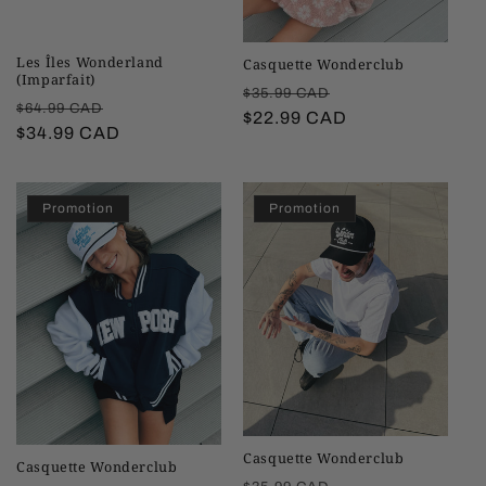
Les Îles Wonderland
Casquette Wonderclub
(Imparfait)
Prix
Prix
$35.99 CAD
Prix
Prix
$64.99 CAD
habituel
$22.99 CAD
promotionnel
habituel
$34.99 CAD
promotionnel
Promotion
Promotion
Casquette Wonderclub
Casquette Wonderclub
Prix
Prix