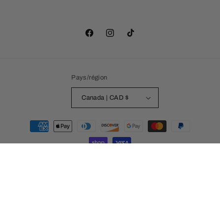
Facebook
Instagram
TikTok
Pays/région
Canada | CAD $
Moyens
de
paiement
© 2026,
Les Wonderlands
Commerce électronique propulsé par Shopify
Politique de remboursement
Politique de confidentialité
Conditions d’utilisation
Politique d’expédition
Coordonnées
Préférences en matière de cookies