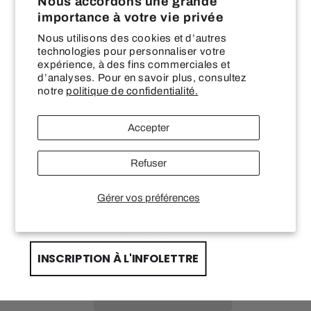
Nous accordons une grande
Google Pixel 9 A
Google Pixel 9 Pro
—
importance à votre vie privée
Google Pixel 9 Pro XL
Google Pixel 8 Pro
Nous utilisons des cookies et d’autres
technologies pour personnaliser votre
SUR VOTRE PREMIÈRE COMMANDE CHEZ
Google Pixel 8
Google Pixel 7
expérience, à des fins commerciales et
LES WONDERLANDS
d’analyses. Pour en savoir plus, consultez
notre
politique de confidentialité.
Google Pixel 6
Google Pixel 6 Pro
Email input
Google Pixel 5
LG G7
Accepter
First Name
Case Type
Refuser
Impact (Gloss)
Impact (Matte)
Gérer vos préférences
Last name
Ajouter au panier
INSCRIPTION À L'INFOLETTRE