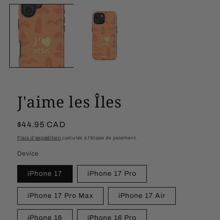
le
média
1
dans
une
fenêtre
modale
J'aime les Îles
Prix
$44.95 CAD
habituel
Frais d'expédition
calculés à l'étape de paiement.
Device
iPhone 17
iPhone 17 Pro
iPhone 17 Pro Max
iPhone 17 Air
iPhone 16
iPhone 16 Pro