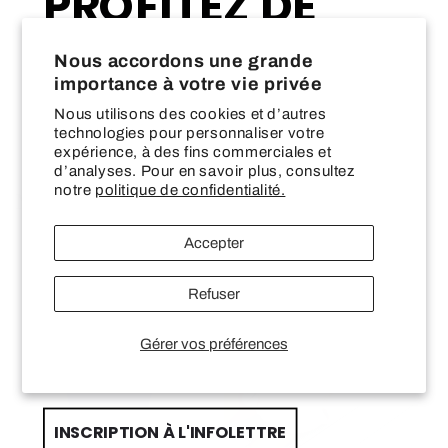
PROFITEZ DE
10% DE RABAIS
Share
Nous accordons une grande
—
importance à votre vie privée
Nous utilisons des cookies et d’autres
technologies pour personnaliser votre
SUR VOTRE PREMIÈRE COMMANDE CHEZ
expérience, à des fins commerciales et
LES WONDERLANDS
d’analyses. Pour en savoir plus, consultez
notre
politique de confidentialité.
Nos incontournables
Email input
Accepter
Promotion
Promotion
First Name
Refuser
Gérer vos préférences
Last name
INSCRIPTION À L'INFOLETTRE