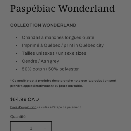
Paspébiac Wonderland
COLLECTION WONDERLAND
Chandail à manches longues ouaté
Imprimé à Québec / print in Québec city
Tailles unisexes / unisexe sizes
Cendre / Ash grey
50% coton / 50% polyester
* Ce modèle est à produire donc prendre note que la production peut
prendre approximativement 10 jours ouvrable.
Prix
$64.99 CAD
habituel
Frais d'expédition
calculés à l'étape de paiement.
Quantité
Quantité
Réduire
Augmenter