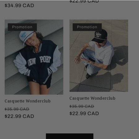
habituel
$22.99 CAD
promotionnel
habituel
$34.99 CAD
promotionnel
Promotion
Promotion
Casquette Wonderclub
Casquette Wonderclub
Prix
Prix
$35.99 CAD
Prix
Prix
$35.99 CAD
habituel
$22.99 CAD
promotionnel
habituel
$22.99 CAD
promotionnel