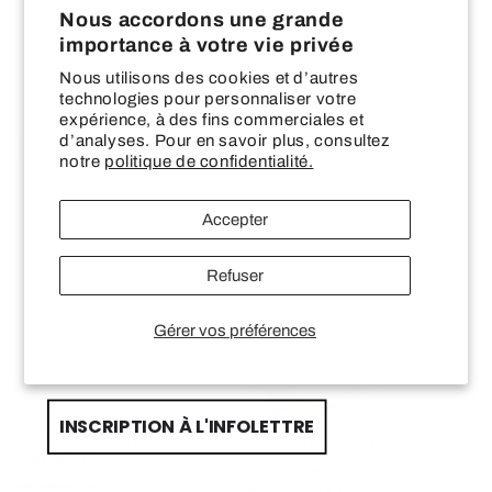
10% DE RABAIS
Nous accordons une grande
—
importance à votre vie privée
Nous utilisons des cookies et d’autres
technologies pour personnaliser votre
SUR VOTRE PREMIÈRE COMMANDE CHEZ
expérience, à des fins commerciales et
LES WONDERLANDS
d’analyses. Pour en savoir plus, consultez
Nos incontournables
notre
politique de confidentialité.
Email input
Accepter
Promotion
Promotion
First Name
Refuser
Gérer vos préférences
Last name
INSCRIPTION À L'INFOLETTRE
Les Îles Wonderland
Casquette Wonderclub
(Imparfait)
Prix
Prix
$35.99 CAD
Prix
Prix
$64.99 CAD